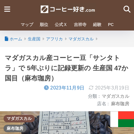
マップ
順位
公式Ｘ
吉祥寺
経験
PC
ホーム
生産国
アフリカ
マダガスカル
マダガスカル産コーヒー豆「サンタト
ラ」で 5年ぶりに記録更新の 生産国 47か
国目（麻布珈房）
2023年11月9日
2025年3月19日
分類 :
マダガスカル
店名 :
麻布珈房
マダガスカル
麻布珈房