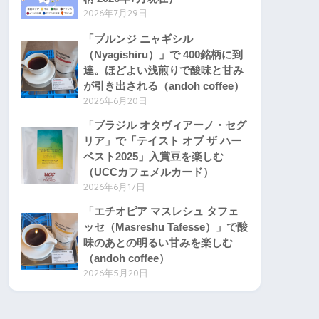
2026年7月29日
「ブルンジ ニャギシル
（Nyagishiru）」で 400銘柄に到
達。ほどよい浅煎りで酸味と甘み
が引き出される（andoh coffee）
2026年6月20日
「ブラジル オタヴィアーノ・セグ
リア」で「テイスト オブ ザ ハー
ベスト2025」入賞豆を楽しむ
（UCCカフェメルカード）
2026年6月17日
「エチオピア マスレシュ タフェ
ッセ（Masreshu Tafesse）」で酸
味のあとの明るい甘みを楽しむ
（andoh coffee）
2026年5月20日