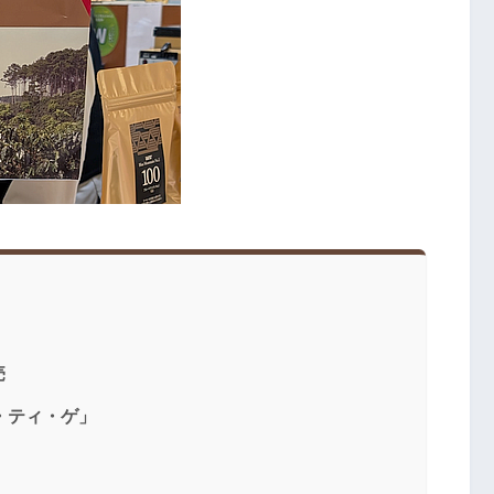
売
・ティ・ゲ」