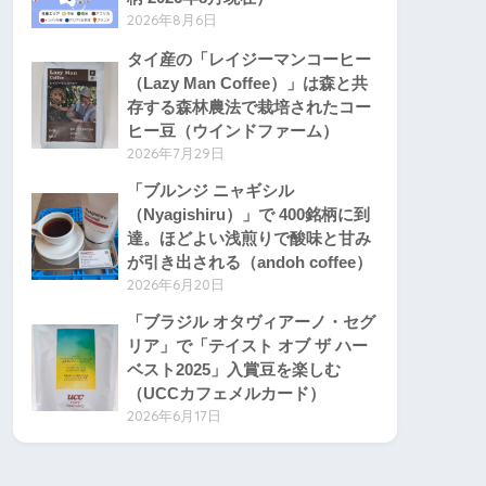
2026年8月6日
タイ産の「レイジーマンコーヒー
（Lazy Man Coffee）」は森と共
存する森林農法で栽培されたコー
ヒー豆（ウインドファーム）
2026年7月29日
「ブルンジ ニャギシル
（Nyagishiru）」で 400銘柄に到
達。ほどよい浅煎りで酸味と甘み
が引き出される（andoh coffee）
2026年6月20日
「ブラジル オタヴィアーノ・セグ
リア」で「テイスト オブ ザ ハー
ベスト2025」入賞豆を楽しむ
（UCCカフェメルカード）
2026年6月17日