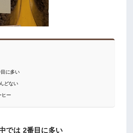
番目に多い
とんどない
ーヒー
中では 2番目に多い