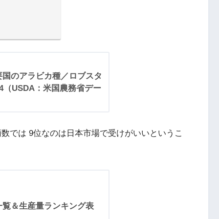
要国のアラビカ種／ロブスタ
24（USDA：米国農務省デー
柄数では 9位なのは日本市場で受けがいいというこ
一覧＆生産量ランキング表