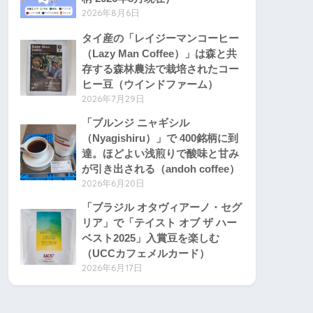
2026年8月6日
タイ産の「レイジーマンコーヒー
（Lazy Man Coffee）」は森と共
存する森林農法で栽培されたコー
ヒー豆（ウインドファーム）
2026年7月29日
「ブルンジ ニャギシル
（Nyagishiru）」で 400銘柄に到
達。ほどよい浅煎りで酸味と甘み
が引き出される（andoh coffee）
2026年6月20日
「ブラジル オタヴィアーノ・セグ
リア」で「テイスト オブ ザ ハー
ベスト2025」入賞豆を楽しむ
（UCCカフェメルカード）
2026年6月17日