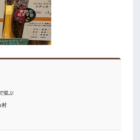
で並ぶ
カ村