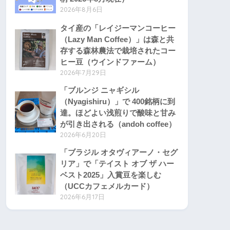
2026年8月6日
タイ産の「レイジーマンコーヒー
（Lazy Man Coffee）」は森と共
存する森林農法で栽培されたコー
ヒー豆（ウインドファーム）
2026年7月29日
「ブルンジ ニャギシル
（Nyagishiru）」で 400銘柄に到
達。ほどよい浅煎りで酸味と甘み
が引き出される（andoh coffee）
2026年6月20日
「ブラジル オタヴィアーノ・セグ
リア」で「テイスト オブ ザ ハー
ベスト2025」入賞豆を楽しむ
（UCCカフェメルカード）
2026年6月17日