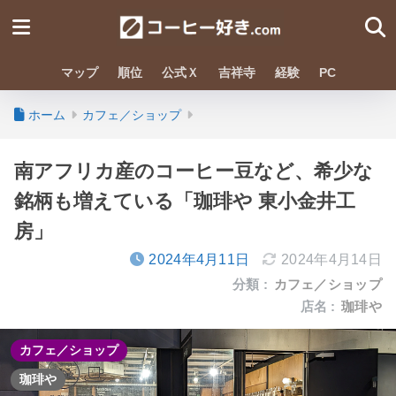
マップ
順位
公式Ｘ
吉祥寺
経験
PC
ホーム
カフェ／ショップ
南アフリカ産のコーヒー豆など、希少な
銘柄も増えている「珈琲や 東小金井工
房」
2024年4月11日
2024年4月14日
分類 :
カフェ／ショップ
店名 :
珈琲や
カフェ／ショップ
珈琲や