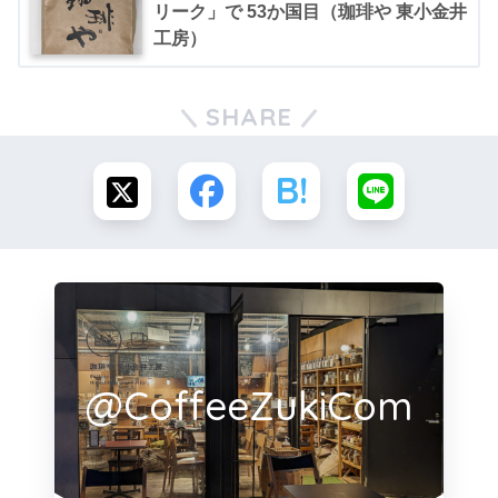
リーク」で 53か国目（珈琲や 東小金井
工房）
SHARE
@CoffeeZukiCom