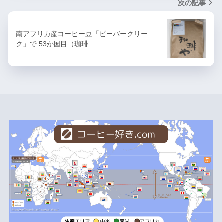
次の記事
南アフリカ産コーヒー豆「ビーバークリー
ク」で 53か国目（珈琲…