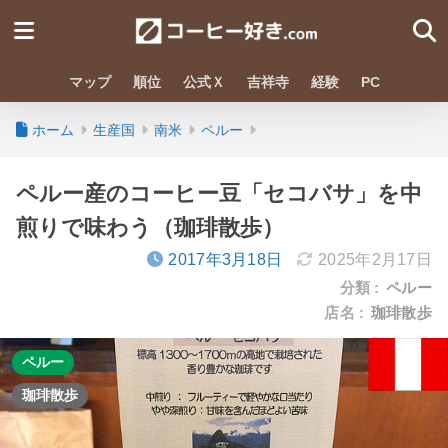
マップ
順位
公式Ｘ
吉祥寺
経験
PC
ホーム
生産国
南米
ペルー
ペルー産のコーヒー豆「セコバサ」を中
煎りで味わう（珈琲散歩）
2017年3月18日
2025年2月17日
分類 :
ペルー
店名 :
珈琲散歩
ペルー
珈琲散歩