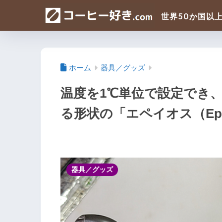
ホーム
器具／グッズ
温度を1℃単位で設定でき
る形状の「エペイオス（Ep
器具／グッズ