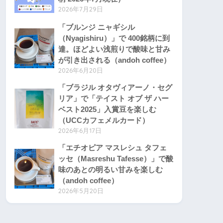
2026年7月29日
「ブルンジ ニャギシル
（Nyagishiru）」で 400銘柄に到
達。ほどよい浅煎りで酸味と甘み
が引き出される（andoh coffee）
2026年6月20日
「ブラジル オタヴィアーノ・セグ
リア」で「テイスト オブ ザ ハー
ベスト2025」入賞豆を楽しむ
（UCCカフェメルカード）
2026年6月17日
「エチオピア マスレシュ タフェ
ッセ（Masreshu Tafesse）」で酸
味のあとの明るい甘みを楽しむ
（andoh coffee）
2026年5月20日