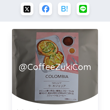
@CoffeeZukiCom