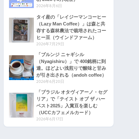
2026年8月6日
タイ産の「レイジーマンコーヒー
（Lazy Man Coffee）」は森と共
存する森林農法で栽培されたコー
ヒー豆（ウインドファーム）
2026年7月29日
「ブルンジ ニャギシル
（Nyagishiru）」で 400銘柄に到
達。ほどよい浅煎りで酸味と甘み
が引き出される（andoh coffee）
2026年6月20日
「ブラジル オタヴィアーノ・セグ
リア」で「テイスト オブ ザ ハー
ベスト2025」入賞豆を楽しむ
（UCCカフェメルカード）
2026年6月17日