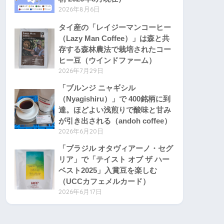
2026年8月6日
タイ産の「レイジーマンコーヒー
（Lazy Man Coffee）」は森と共
存する森林農法で栽培されたコー
ヒー豆（ウインドファーム）
2026年7月29日
「ブルンジ ニャギシル
（Nyagishiru）」で 400銘柄に到
達。ほどよい浅煎りで酸味と甘み
が引き出される（andoh coffee）
2026年6月20日
「ブラジル オタヴィアーノ・セグ
リア」で「テイスト オブ ザ ハー
ベスト2025」入賞豆を楽しむ
（UCCカフェメルカード）
2026年6月17日