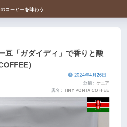
ー豆「ガダイディ」で香りと酸
COFFEE）
2024年4月26日
分類 :
ケニア
店名 :
TINY PONTA COFFEE