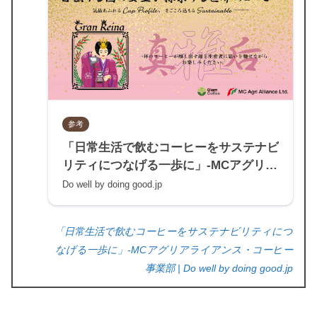
参考
「日常生活で飲むコーヒーをサステナビ
リティにつなげる一歩に」-MCアグリア
ライアンス・コーヒー事業部 | Do well
Do well by doing good.jp
by doing good.jp
「日常生活で飲むコーヒーをサステナビリティにつ
なげる一歩に」-MCアグリアライアンス・コーヒー
事業部 | Do well by doing good.jp