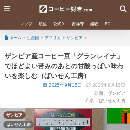
マップ
順位
公式Ｘ
吉祥寺
経験
PC
ホーム
生産国
アフリカ
ザンビア
ザンビア産コーヒー豆「グランレイナ」
でほどよい苦みのあとの甘酸っぱい味わ
いを楽しむ（ばいせん工房）
2025年9月15日
2025年9月16日
分類 :
ザンビア
店名 :
ばいせん工房
ザンビア
ばいせん工房