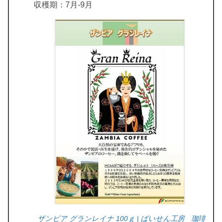
収穫期：7月-9月
ザンビア グランレイナ 100ｇ | ばいせん工房 珈琲