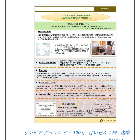
ザンビア グランレイナ 100ｇ | ばいせん工房 珈琲