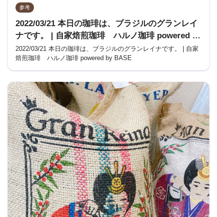
参考
2022/03/21 本日の珈琲は、ブラジルのグランレイ
ナです。 | 自家焙煎珈琲 ハルノ珈琲 powered by
BASE
2022/03/21 本日の珈琲は、ブラジルのグランレイナです。 | 自家
焙煎珈琲 ハルノ珈琲 powered by BASE