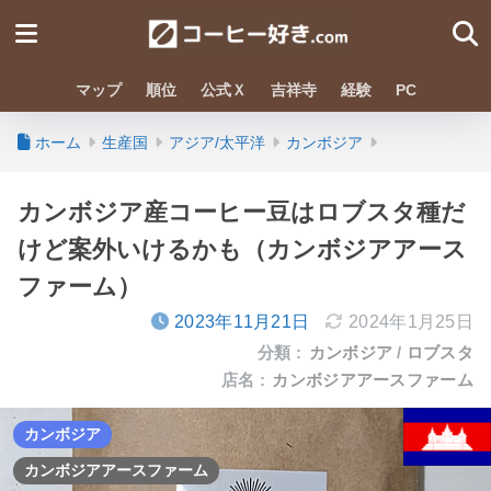
マップ
順位
公式Ｘ
吉祥寺
経験
PC
ホーム
生産国
アジア/太平洋
カンボジア
カンボジア産コーヒー豆はロブスタ種だ
けど案外いけるかも（カンボジアアース
ファーム）
2023年11月21日
2024年1月25日
分類 :
カンボジア
ロブスタ
店名 :
カンボジアアースファーム
カンボジア
カンボジアアースファーム