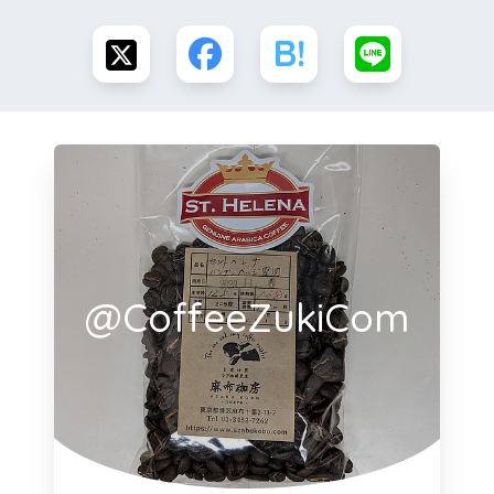
@CoffeeZukiCom