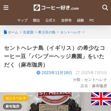
マップ
順位
公式Ｘ
吉祥寺
経験
PC
ホーム
生産国
希少豆の島
セントヘレナ
セントヘレナ島（イギリス）の希少なコ
ーヒー豆「バンブーヘッジ農園」をいた
だく（麻布珈房）
2023年11月18日
2025年7月5日
分類 :
セントヘレナ
店名 :
麻布珈房
セントヘレナ
麻布珈房