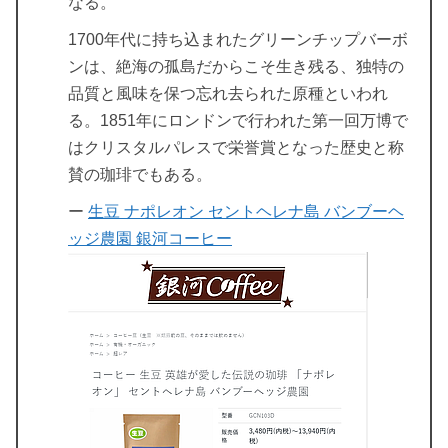
なる。
1700年代に持ち込まれたグリーンチップバーボ
ンは、絶海の孤島だからこそ生き残る、独特の
品質と風味を保つ忘れ去られた原種といわれ
る。1851年にロンドンで行われた第一回万博で
はクリスタルパレスで栄誉賞となった歴史と称
賛の珈琲でもある。
ー
生豆 ナポレオン セントヘレナ島 バンブーヘ
ッジ農園 銀河コーヒー