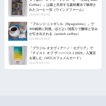
Coffee）」は森と共存する森林農法で栽培さ
れたコーヒー豆（ウインドファーム）
2026年7月29日
「ブルンジ ニャギシル（Nyagishiru）」で
400銘柄に到達。ほどよい浅煎りで酸味と甘み
が引き出される（andoh coffee）
2026年6月20日
「ブラジル オタヴィアーノ・セグリア」で
「テイスト オブ ザ ハーベスト2025」入賞豆
を楽しむ（UCCカフェメルカード）
2026年6月17日