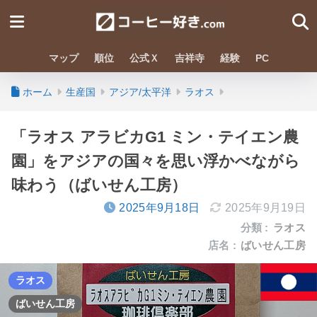
マップ
順位
公式Ｘ
吉祥寺
経験
PC
ホーム
生産国
アジア/太平洋
ラオス
「ラオス アラビカG1 ミン・テイエン農
園」をアジアの国々を思い浮かべながら
味わう（ばいせん工房）
2025年9月18日
2025年9月19日
分類 :
ラオス
店名 :
ばいせん工房
ラオス
ばいせん工房