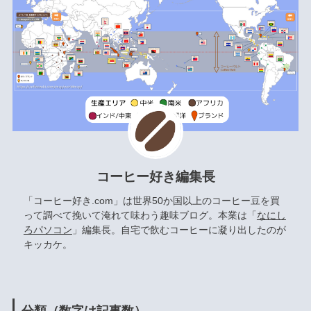
コーヒー好き編集長
「コーヒー好き.com」は世界50か国以上のコーヒー豆を買
って調べて挽いて淹れて味わう趣味ブログ。本業は「
なにし
ろパソコン
」編集長。自宅で飲むコーヒーに凝り出したのが
キッカケ。
分類（数字は記事数）