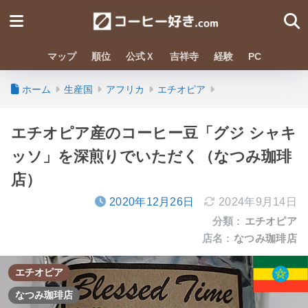
マップ
順位
公式Ｘ
吉祥寺
経験
PC
ホーム
生産国
アフリカ
エチオピア
エチオピア産のコーヒー豆「グジ シャキ
ッソ」を深煎りでいただく（なつみ珈琲
店）
2020年12月26日
2024年9月14日
分類 :
エチオピア
店名 :
なつみ珈琲店
エチオピア
なつみ珈琲店