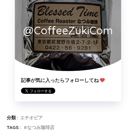
@CoffeeZukiCom
記事が気に入ったらフォローしてね
分類 :
エチオピア
TAGS :
なつみ珈琲店