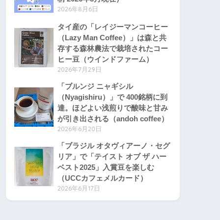
2026年8月6日
タイ産の「レイジーマンコーヒー
（Lazy Man Coffee）」は森と共
存する森林農法で栽培されたコー
ヒー豆（ウインドファーム）
2026年7月29日
「ブルンジ ニャギシル
（Nyagishiru）」で 400銘柄に到
達。ほどよい浅煎りで酸味と甘み
が引き出される（andoh coffee）
2026年6月20日
「ブラジル オタヴィアーノ・セグ
リア」で「テイスト オブ ザ ハー
ベスト2025」入賞豆を楽しむ
（UCCカフェメルカード）
2026年6月17日