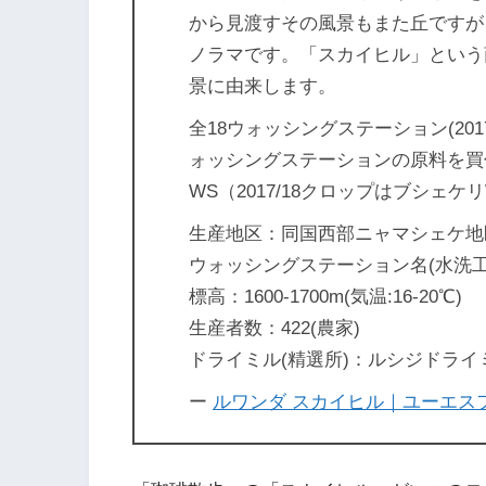
から見渡すその風景もまた丘ですが
ノラマです。「スカイヒル」という
景に由来します。
全18ウォッシングステーション(2
ォッシングステーションの原料を買付
WS（2017/18クロップはブシェ
生産地区：同国西部ニャマシェケ地
ウォッシングステーション名(水洗工場
標高：1600-1700m(気温:16-20℃)
生産者数：422(農家)
ドライミル(精選所)：ルシジドライ
ー
ルワンダ スカイヒル｜ユーエス