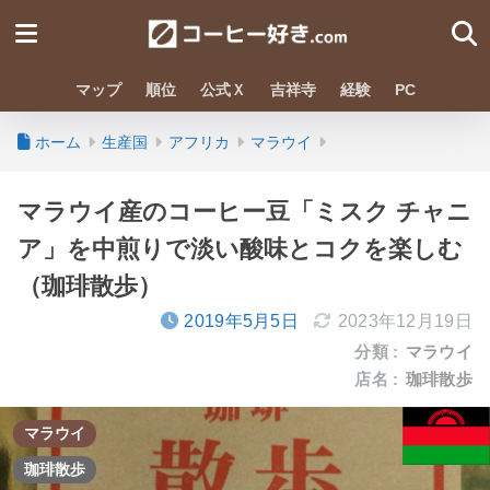
マップ
順位
公式Ｘ
吉祥寺
経験
PC
ホーム
生産国
アフリカ
マラウイ
マラウイ産のコーヒー豆「ミスク チャニ
ア」を中煎りで淡い酸味とコクを楽しむ
（珈琲散歩）
2019年5月5日
2023年12月19日
分類 :
マラウイ
店名 :
珈琲散歩
マラウイ
珈琲散歩