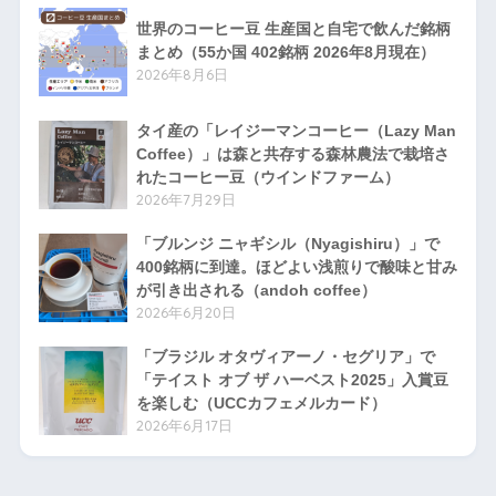
世界のコーヒー豆 生産国と自宅で飲んだ銘柄
まとめ（55か国 402銘柄 2026年8月現在）
2026年8月6日
タイ産の「レイジーマンコーヒー（Lazy Man
Coffee）」は森と共存する森林農法で栽培さ
れたコーヒー豆（ウインドファーム）
2026年7月29日
「ブルンジ ニャギシル（Nyagishiru）」で
400銘柄に到達。ほどよい浅煎りで酸味と甘み
が引き出される（andoh coffee）
2026年6月20日
「ブラジル オタヴィアーノ・セグリア」で
「テイスト オブ ザ ハーベスト2025」入賞豆
を楽しむ（UCCカフェメルカード）
2026年6月17日