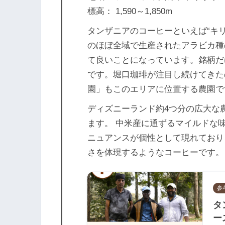
標高： 1,590～1,850m
タンザニアのコーヒーといえば“キ
のほぼ全域で生産されたアラビカ種
て良いことになっています。銘柄だ
です。堀口珈琲が注目し続けてきた
園」もこのエリアに位置する農園で
ディズニーランド約4つ分の広大な
ます。 中米産に通ずるマイルドな
ニュアンスが個性として現れており
さを体現するようなコーヒーです。
参
タ
ース