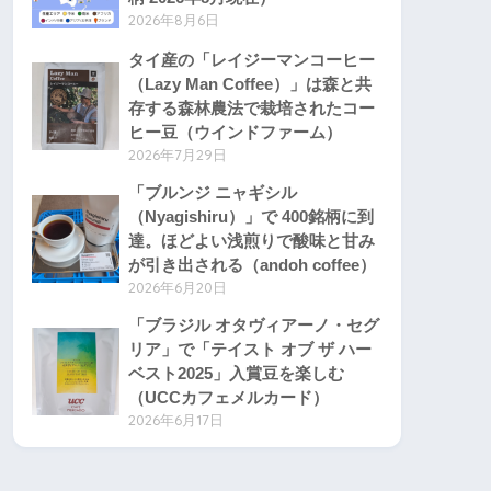
2026年8月6日
タイ産の「レイジーマンコーヒー
（Lazy Man Coffee）」は森と共
存する森林農法で栽培されたコー
ヒー豆（ウインドファーム）
2026年7月29日
「ブルンジ ニャギシル
（Nyagishiru）」で 400銘柄に到
達。ほどよい浅煎りで酸味と甘み
が引き出される（andoh coffee）
2026年6月20日
「ブラジル オタヴィアーノ・セグ
リア」で「テイスト オブ ザ ハー
ベスト2025」入賞豆を楽しむ
（UCCカフェメルカード）
2026年6月17日