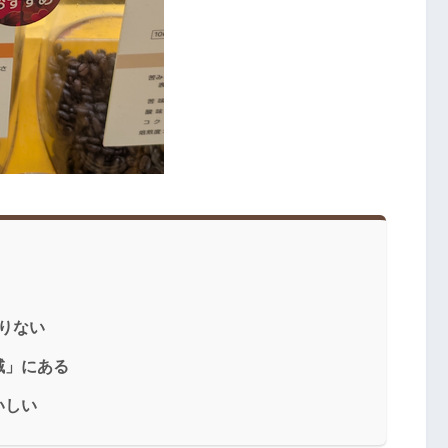
まりない
域」にある
いしい