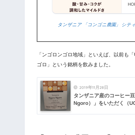
ON
HO
タンザニア 「コンゴニ農園」 シティロースト
「ンゴロンゴロ地域」といえば、以前も「
ゴロ」という銘柄を飲みました。
2019年11月28日
タンザニア産のコーヒー豆「
Ngoro）」をいただく（