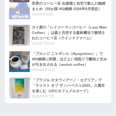
世界のコーヒー豆 生産国と自宅で飲んだ銘柄
まとめ（55か国 402銘柄 2026年8月現在）
2026年8月6日
タイ産の「レイジーマンコーヒー（Lazy Man
Coffee）」は森と共存する森林農法で栽培さ
れたコーヒー豆（ウインドファーム）
2026年7月29日
「ブルンジ ニャギシル（Nyagishiru）」で
400銘柄に到達。ほどよい浅煎りで酸味と甘み
が引き出される（andoh coffee）
2026年6月20日
「ブラジル オタヴィアーノ・セグリア」で
「テイスト オブ ザ ハーベスト2025」入賞豆
を楽しむ（UCCカフェメルカード）
2026年6月17日