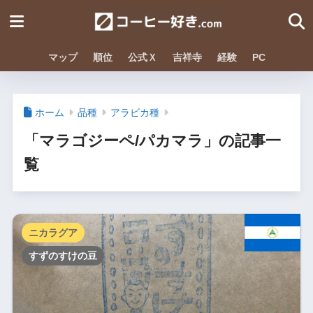
マップ
順位
公式Ｘ
吉祥寺
経験
PC
ホーム
品種
アラビカ種
「マラゴジーペ/パカマラ」の記事一
覧
ニカラグア
すずのすけの豆