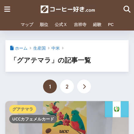
マップ
順位
公式Ｘ
吉祥寺
経験
PC
ホーム
生産国
中米
「グアテマラ」の記事一覧
1
2
グアテマラ
UCCカフェメルカード