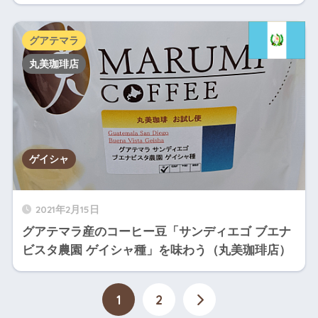
グアテマラ
丸美珈琲店
ゲイシャ
2021年2月15日
グアテマラ産のコーヒー豆「サンディエゴ ブエナ
ビスタ農園 ゲイシャ種」を味わう（丸美珈琲店）
1
2