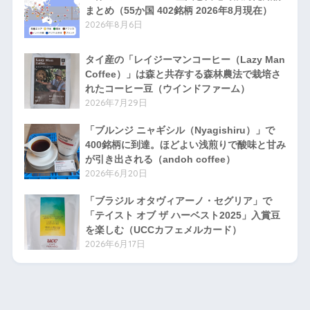
まとめ（55か国 402銘柄 2026年8月現在）
2026年8月6日
タイ産の「レイジーマンコーヒー（Lazy Man
Coffee）」は森と共存する森林農法で栽培さ
れたコーヒー豆（ウインドファーム）
2026年7月29日
「ブルンジ ニャギシル（Nyagishiru）」で
400銘柄に到達。ほどよい浅煎りで酸味と甘み
が引き出される（andoh coffee）
2026年6月20日
「ブラジル オタヴィアーノ・セグリア」で
「テイスト オブ ザ ハーベスト2025」入賞豆
を楽しむ（UCCカフェメルカード）
2026年6月17日