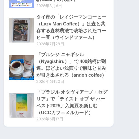
2026年8月6日
タイ産の「レイジーマンコーヒー
（Lazy Man Coffee）」は森と共
存する森林農法で栽培されたコー
ヒー豆（ウインドファーム）
2026年7月29日
「ブルンジ ニャギシル
（Nyagishiru）」で 400銘柄に到
達。ほどよい浅煎りで酸味と甘み
が引き出される（andoh coffee）
2026年6月20日
「ブラジル オタヴィアーノ・セグ
リア」で「テイスト オブ ザ ハー
ベスト2025」入賞豆を楽しむ
（UCCカフェメルカード）
2026年6月17日