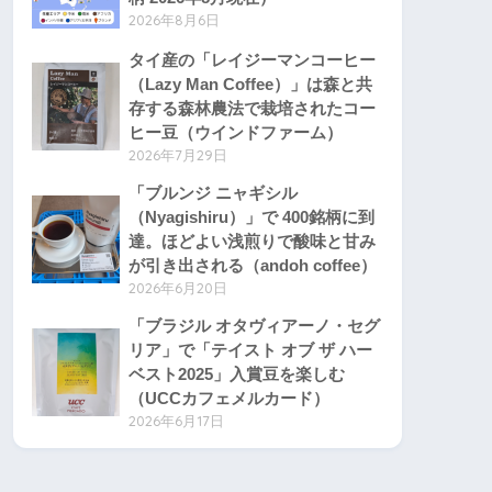
2026年8月6日
タイ産の「レイジーマンコーヒー
（Lazy Man Coffee）」は森と共
存する森林農法で栽培されたコー
ヒー豆（ウインドファーム）
2026年7月29日
「ブルンジ ニャギシル
（Nyagishiru）」で 400銘柄に到
達。ほどよい浅煎りで酸味と甘み
が引き出される（andoh coffee）
2026年6月20日
「ブラジル オタヴィアーノ・セグ
リア」で「テイスト オブ ザ ハー
ベスト2025」入賞豆を楽しむ
（UCCカフェメルカード）
2026年6月17日