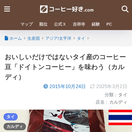
マップ
順位
公式Ｘ
吉祥寺
経験
PC
ホーム
生産国
アジア/太平洋
タイ
おいしいだけではないタイ産のコーヒー
豆「ドイトンコーヒー」を味わう（カル
ディ）
2015年10月24日
2025年3月2日
分類 :
タイ
店名 :
カルディ
タイ
カルディ