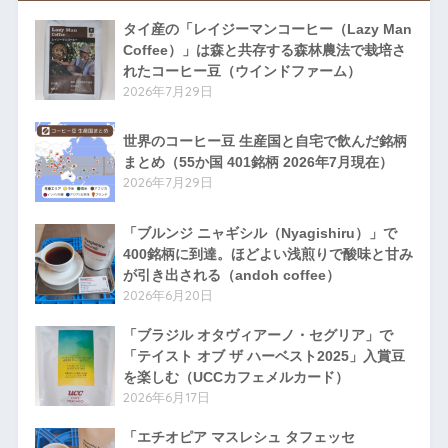
タイ産の「レイジーマンコーヒー（Lazy Man
Coffee）」は森と共存する森林農法で栽培さ
れたコーヒー豆（ウインドファーム）
2026年7月29日
世界のコーヒー豆 生産国と自宅で飲んだ銘柄
まとめ（55か国 401銘柄 2026年7月現在）
2026年7月29日
「ブルンジ ニャギシル（Nyagishiru）」で
400銘柄に到達。ほどよい浅煎りで酸味と甘み
が引き出される（andoh coffee）
2026年6月20日
「ブラジル オタヴィアーノ・セグリア」で
「テイスト オブ ザ ハーベスト2025」入賞豆
を楽しむ（UCCカフェメルカード）
2026年6月17日
「エチオピア マスレシュ タフェッセ