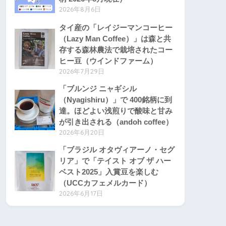
2026年8月6日
タイ産の「レイジーマンコーヒー
（Lazy Man Coffee）」は森と共
存する森林農法で栽培されたコー
ヒー豆（ウインドファーム）
2026年7月29日
「ブルンジ ニャギシル
（Nyagishiru）」で 400銘柄に到
達。ほどよい浅煎りで酸味と甘み
が引き出される（andoh coffee）
2026年6月20日
「ブラジル オタヴィアーノ・セグ
リア」で「テイスト オブ ザ ハー
ベスト2025」入賞豆を楽しむ
（UCCカフェメルカード）
2026年6月17日