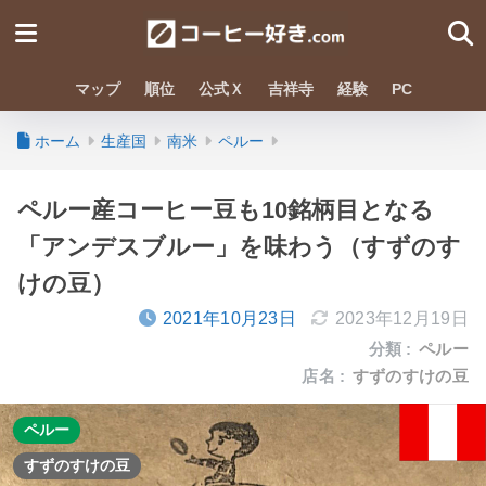
マップ
順位
公式Ｘ
吉祥寺
経験
PC
ホーム
生産国
南米
ペルー
ペルー産コーヒー豆も10銘柄目となる
「アンデスブルー」を味わう（すずのす
けの豆）
2021年10月23日
2023年12月19日
分類 :
ペルー
店名 :
すずのすけの豆
ペルー
すずのすけの豆