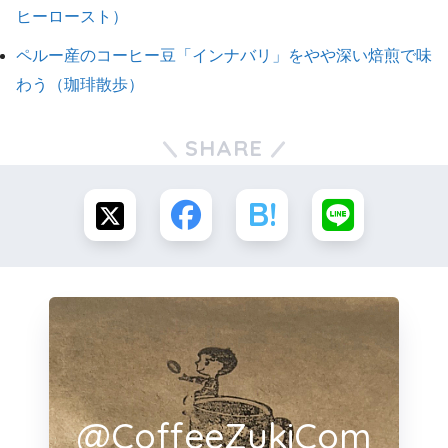
ヒーロースト）
ペルー産のコーヒー豆「インナバリ」をやや深い焙煎で味
わう（珈琲散歩）
SHARE
@CoffeeZukiCom