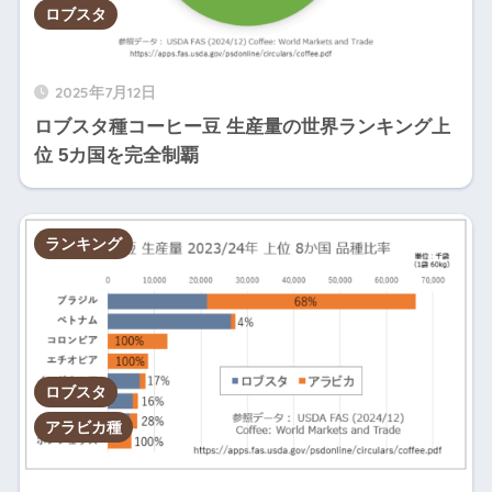
アフ
ロブスタ
中央アフリカ
9
0
リカ
1
ホンジュラス
中米
16
0
2025年7月12日
ロブスタ種コーヒー豆 生産量の世界ランキング上
グアテマラ
11
中米
26
位 5カ国を完全制覇
1
メキシコ
中米
9
2
アジ
ランキング
1
ラオス
ア/太
4
3
平洋
1
アフ
ギニア
0
4
リカ
1
ニカラグア
中米
7
ロブスタ
5
アラビカ種
アジ
1
中国
ア/太
5
6
平洋