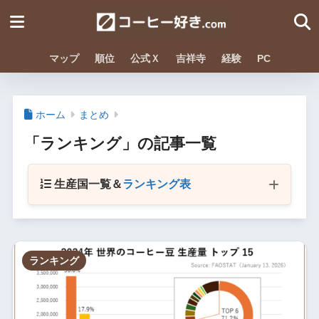
マップ
順位
公式Ｘ
吉祥寺
経験
PC
ホーム
まとめ
「ランキング」の記事一覧
生産国一覧＆
ランキング表
順
銘
ランキング
地域
位
国名
柄
ブラジル
1
南米
35