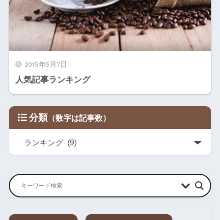
イン
サウジアラビ
5
ド/中
0
4
ア
東
トリニダー
5
南米
0
5
ド・トバゴ
2015年5月7日
5
アフ
ガーナ
0
人気記事ランキング
6
リカ
5
アフ
リベリア
0
7
リカ
分類
5
プエルトリコ
中米
1
8
5
アフ
ジンバブエ
2
9
リカ
イン
6
ネパール
ド/中
4
0
東
6
パラグアイ
南米
0