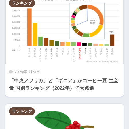
ランキング
3
アフ
ブルンジ
7
9
リカ
4
ジャマイカ
中米
4
0
4
パナマ
中米
5
1
4
キューバ
中米
4
2
4
エクアドル
南米
5
2024年1月31日
3
「中央アフリカ」と「ギニア」がコーヒー豆 生産
イン
4
量 国別ランキング（2022年）で大躍進
スリランカ
ド/中
2
4
東
4
ハイチ
中米
3
5
ランキング
4
アフ
赤道ギニア
0
6
リカ