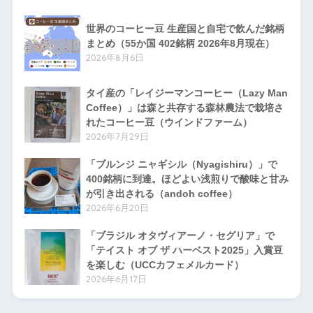
5
平洋
世界のコーヒー豆 生産国と自宅で飲んだ銘柄
サントメ・プ
7
アフ
まとめ（55か国 402銘柄 2026年8月現在）
0
6
リカ
リンシペ
2026年8月6日
7
スリナム
南米
0
7
タイ産の「レイジーマンコーヒー（Lazy Man
Coffee）」は森と共存する森林農法で栽培さ
アジ
ニューカレド
れたコーヒー豆（ウインドファーム）
7
ア/太
1
8
2026年7月29日
ニア
平洋
「ブルンジ ニャギシル（Nyagishiru）」で
アジ
7
400銘柄に到達。ほどよい浅煎りで酸味と甘み
クック諸島
ア/太
0
9
が引き出される（andoh coffee）
平洋
2026年6月20日
アジ
オーストラリ
9
ア/太
3
「ブラジル オタヴィアーノ・セグリア」で
9
ア
平洋
「テイスト オブ ザ ハーベスト2025」入賞豆
を楽しむ（UCCカフェメルカード）
9
アフ
南アフリカ
1
2026年6月17日
9
リカ
アジ