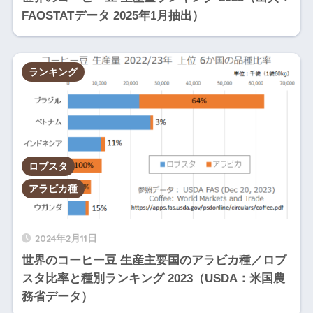
2
アフ
マダガスカル
2
FAOSTATデータ 2025年1月抽出）
4
リカ
2
アフ
ケニア
12
5
リカ
ランキング
2
アフ
カメルーン
4
6
リカ
エルサルバド
2
中米
13
7
ル
イン
ロブスタ
2
イエメン
ド/中
3
8
アラビカ種
東
ドミニカ共和
2
中米
3
9
国
2024年2月11日
世界のコーヒー豆 生産主要国のアラビカ種／ロブ
3
ボリビア
南米
4
0
スタ比率と種別ランキング 2023（USDA：米国農
務省データ）
3
アフ
トーゴ
0
1
リカ