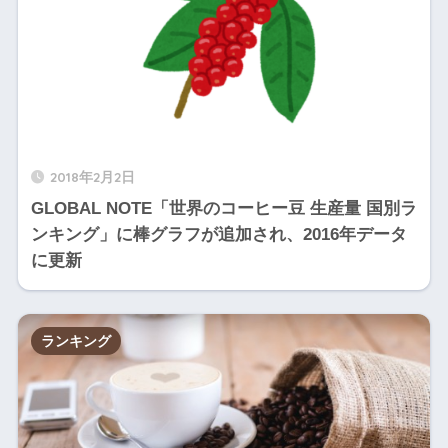
アジ
4
アメリカ
ア/太
6
7
平洋
4
アフ
コンゴ
0
8
リカ
アジ
4
マレーシア
ア/太
2
2018年2月2日
9
平洋
GLOBAL NOTE「世界のコーヒー豆 生産量 国別ラ
5
アフ
シエラレオネ
0
ンキング」に棒グラフが追加され、2016年データ
0
リカ
に更新
5
アフ
ナイジェリア
0
1
リカ
アジ
ランキング
5
台湾
ア/太
1
2
平洋
5
アフ
モザンビーク
0
3
リカ