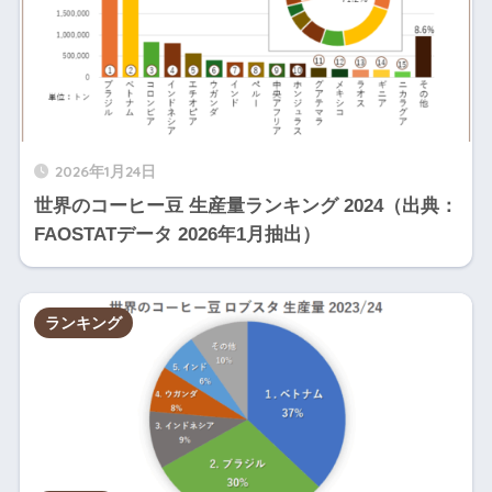
アジ
ベトナム
2
ア/太
12
平洋
コロンビア
3
南米
22
アジ
2026年1月24日
インドネシア
4
ア/太
30
世界のコーヒー豆 生産量ランキング 2024（出典：
平洋
FAOSTATデータ 2026年1月抽出）
アフ
エチオピア
5
24
リカ
アフ
ウガンダ
6
7
ランキング
リカ
イン
インド
7
ド/中
4
東
ペルー
8
南米
13