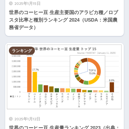
2025年1月15日
1
アフ
タンザニア
13
7
リカ
世界のコーヒー豆 生産主要国のアラビカ種／ロブ
スタ比率と種別ランキング 2024（USDA：米国農
コートジボワ
1
アフ
1
務省データ）
8
リカ
ール
コンゴ民主共
1
アフ
6
9
リカ
和国
ランキング
アジ
2
フィリピン
ア/太
4
0
平洋
2
コスタリカ
中米
19
1
2
ベネズエラ
南米
4
2
アジ
パプアニュー
2
ア/太
10
3
2025年1月12日
ギニア
平洋
世界のコーヒー豆 生産量ランキング 2023（出典：