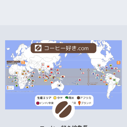
9
日本
ア/太
2
9
平洋
◎ 順位集計データ参照：
FAOSTAT
（2026/1/13 抽
出）>>
詳細