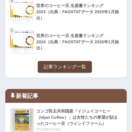
4
世界のコーヒー豆 生産量ランキング
6
アフ
ベナン
0
2023（出典：FAOSTATデータ 2025年1月抽
9
リカ
出）
アジ
仏領ポリネシ
7
ア/太
0
5
0
ア
平洋
世界のコーヒー豆 生産量ランキング
2024（出典：FAOSTATデータ 2026年1月抽
アジ
7
出）
トンガ
ア/太
0
1
平洋
アジ
記事ランキング一覧
7
フィジー
ア/太
1
2
平洋
7
アフ
カーボベルデ
0
3
リカ
新着記事
アジ
7
バヌアツ
ア/太
1
コンゴ民主共和国産「イジュイコーヒー
4
平洋
（Idjwi Coffee）」は女性たちの希望が詰ま
ったコーヒー豆（ウインドファーム）
アジ
7
2026年8月6日
サモア
ア/太
1