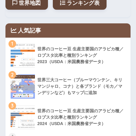
世界地図
ランキング表
1
アジ
6
カンボジア
ア/太
2
2
平洋
人気記事
6
ドミニカ
中米
0
3
1
世界のコーヒー豆 生産主要国のアラビカ種／
セントビンセ
ロブスタ比率と種別ランキング
6
中米
0
ント・グレナディー
2023（USDA：米国農務省データ）
4
ン
2
6
ガイアナ
世界三大コーヒー（ブルーマウンテン、キリ
南米
0
5
マンジャロ、コナ）と各ブランド（モカ／マ
ンデリンなど）もマップに追加
6
アフ
コモロ
0
6
リカ
3
6
アフ
世界のコーヒー豆 生産主要国のアラビカ種／
ガボン
0
7
リカ
ロブスタ比率と種別ランキング
2024（USDA：米国農務省データ）
6
ベリーズ
中米
0
8