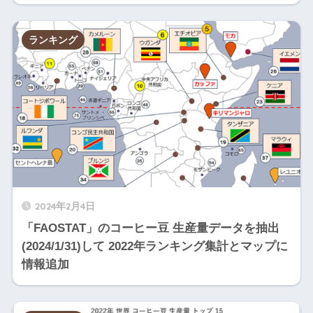
3
アフ
ルワンダ
10
2
リカ
ランキング
アジ
3
タイ
ア/太
5
3
平洋
3
アフ
マラウイ
3
4
リカ
アジ
3
東ティモール
ア/太
2
5
平洋
アジ
2024年2月4日
3
ミャンマー
ア/太
4
6
「FAOSTAT」のコーヒー豆 生産量データを抽出
平洋
(2024/1/31)して 2022年ランキング集計とマップに
3
アフ
ザンビア
3
情報追加
7
リカ
3
アフ
アンゴラ
0
8
リカ