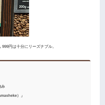
込 999円は十分にリーズナブル。
染み
asheke）」