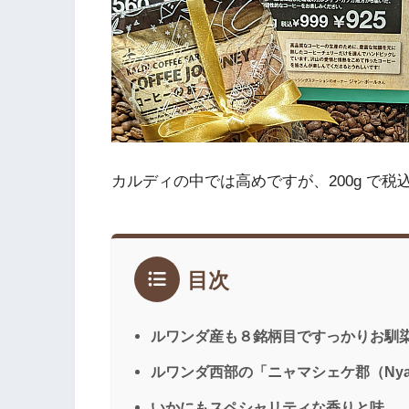
カルディの中では高めですが、200g で税
目次
ルワンダ産も８銘柄目ですっかりお馴
ルワンダ西部の「ニャマシェケ郡（Nyam
いかにもスペシャリティな香りと味