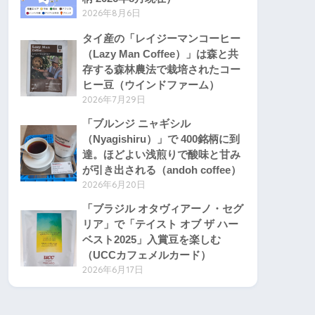
2026年8月6日
タイ産の「レイジーマンコーヒー
（Lazy Man Coffee）」は森と共
存する森林農法で栽培されたコー
ヒー豆（ウインドファーム）
2026年7月29日
「ブルンジ ニャギシル
（Nyagishiru）」で 400銘柄に到
達。ほどよい浅煎りで酸味と甘み
が引き出される（andoh coffee）
2026年6月20日
「ブラジル オタヴィアーノ・セグ
リア」で「テイスト オブ ザ ハー
ベスト2025」入賞豆を楽しむ
（UCCカフェメルカード）
2026年6月17日