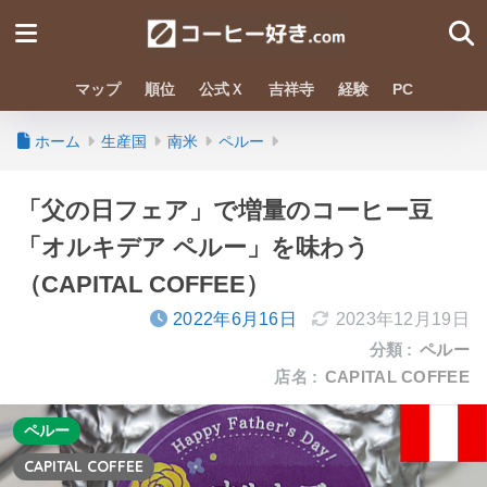
マップ
順位
公式Ｘ
吉祥寺
経験
PC
ホーム
生産国
南米
ペルー
「父の日フェア」で増量のコーヒー豆
「オルキデア ペルー」を味わう
（CAPITAL COFFEE）
2022年6月16日
2023年12月19日
分類 :
ペルー
店名 :
CAPITAL COFFEE
ペルー
CAPITAL COFFEE