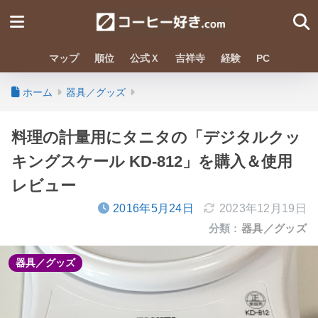
マップ
順位
公式Ｘ
吉祥寺
経験
PC
ホーム
器具／グッズ
料理の計量用にタニタの「デジタルクッ
キングスケール KD-812」を購入＆使用
レビュー
2016年5月24日
2023年12月19日
分類 :
器具／グッズ
器具／グッズ