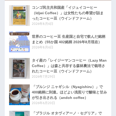
コンゴ民主共和国産「イジュイコーヒー
（Idjwi Coffee）」は女性たちの希望が詰ま
ったコーヒー豆（ウインドファーム）
2026年8月6日
世界のコーヒー豆 生産国と自宅で飲んだ銘柄
まとめ（55か国 402銘柄 2026年8月現在）
2026年8月6日
タイ産の「レイジーマンコーヒー（Lazy Man
Coffee）」は森と共存する森林農法で栽培さ
れたコーヒー豆（ウインドファーム）
2026年7月29日
「ブルンジ ニャギシル（Nyagishiru）」で
400銘柄に到達。ほどよい浅煎りで酸味と甘み
が引き出される（andoh coffee）
2026年6月20日
「ブラジル オタヴィアーノ・セグリア」で