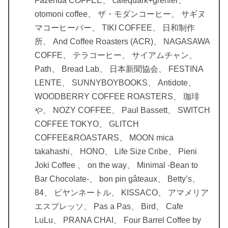
Fazenda COFFEE、 cafequark+grenier、
otomoni coffee、 ザ・モダンコーヒー、 サギヌ
マコーヒーバー、 TIKI COFFEE、 日和制作
所、 And Coffee Roasters (ACR)、 NAGASAWA
COFFE、 テラコーヒー、 サイアムチャン、
Path、 Bread Lab、 日本新聞協会、 FESTINA
LENTE、 SUNNYBOYBOOKS、 Antidote、
WOODBERRY COFFEE ROASTERS、 珈琲
や、 NOZY COFFEE、 Paul Bassett、 SWITCH
COFFEE TOKYO、 GLITCH
COFFEE&ROASTARS、 MOON mica
takahashi、 HONO、 Life Size Cribe、 Pieni
Joki Coffee 、 on the way、 Minimal -Bean to
Bar Chocolate-、 bon pin gâteaux、 Betty’s、
84、 ビヤンネートル、 KISSACO、 アマメリア
エスプレッソ、 Pas a Pas、 Bird、 Cafe
LuLu、 PRANA CHAI、 Four Barrel Coffee by