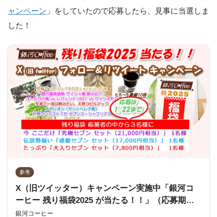
ャンペーン
」をしていたので応募したら、見事に当選しま
した！
参考
X（旧ツイッター）キャンペーン実施中「銀河コ
ーヒー 残り福袋2025 が当たる！！」（応募期間
1/19～1/22）
銀河コーヒー