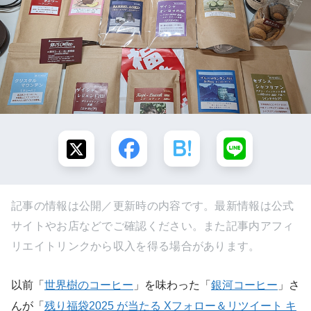
記事の情報は公開／更新時の内容です。最新情報は公式
サイトやお店などでご確認ください。また記事内アフィ
リエイトリンクから収入を得る場合があります。
以前「
世界樹のコーヒー
」を味わった「
銀河コーヒー
」さ
んが「
残り福袋2025 が当たる Xフォロー＆リツイート キ