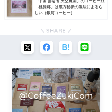
「中国 雲南省 天空農園」のコーヒー豆
「桃源郷」は漢方秘伝の製法によるら
しい（銀河コーヒー）
SHARE
@CoffeeZukiCom